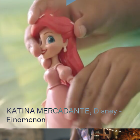
KATINA MERCADANTE
, Disney -
Finomenon
00:00
00:00
Pause
Unmut
Full